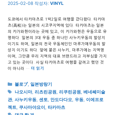
2025-02-08
작성자:
VINYL
도쿄에서 타카마츠로 1박2일로 여행을 갔다왔다. 타카마
츠(高松)는 일본의 시코쿠지역에 있다. 타카마츠는 일본
의 카가와현이라는 곳에 있고, 이 카가와현은 우동으로 유
명하다. 일본의 3대 우동 중 하나인 사누키우동의 발상지
이기도 하며, 일본의 전국 우동체인인 마루가메우동의 발
상지 이기도 하다. 앞에 붙은 사누키, 마루가메는 지역명
이며, 그만큼 우리 지역의 대표 브랜드라고 자부심을 가지
고 있는 곳이다. 사실 타카마츠로 여행을 갈려고 했던 것
이 아니라 …
더 읽기
카
블로ブ
,
일본방랑기
테
태
나오시마
,
리츠린공원
,
리쿠린공원
,
베네쎄미술
고
그
관
,
사누키우동
,
센토
,
안도다다오
,
우동
,
이에프로
리
젝트
,
쿠사마야요이
,
타카마츠
댓글 한 개