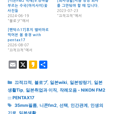
[니콘FM2 작례]9.장마를
[회사생활]지금 당장 회사
부르는 수국(아지사이)꽃
를 그만둬야 할 때 입니다.
사진들
2023-07-23
2024-06-19
"끄적끄적"에서
"블로ブ"에서
[펜탁스17]후지 밸비아로
찍어본 봄 풍경 with
pentax17
2026-08-07
"끄적끄적"에서
E
X
K
S
m
a
h
ai
k
ar
카
끄적끄적
,
블로ブ
,
일본wiki
,
일본방랑기
,
일본
l
a
e
테
생활Tip
,
일본취업과 이직
,
작례모음 - NIKON FM2
고
o
::: PENTAX17
리
태
35mm필름
,
니콘fm2
,
선택
,
인간관계
,
인생의
그
기로
,
일본생활